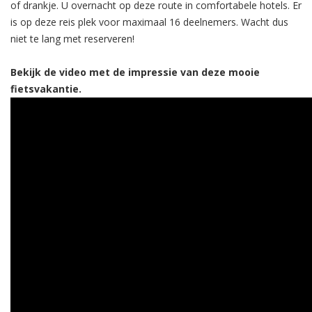
of drankje. U overnacht op deze route in comfortabele hotels. Er
is op deze reis plek voor maximaal 16 deelnemers. Wacht dus
niet te lang met reserveren!
Bekijk de video met de impressie van deze mooie
fietsvakantie.