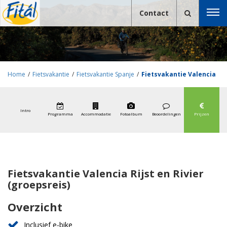
Contact
Home
/
Fietsvakantie
/
Fietsvakantie Spanje
/
Fietsvakantie Valencia
Rijst en Rivier (groepsreis)
Intro
Programma
Accommodatie
Fotoalbum
Beoordelingen
Prijzen
Fietsvakantie Valencia Rijst en Rivier
(groepsreis)
Overzicht
Inclusief e-bike