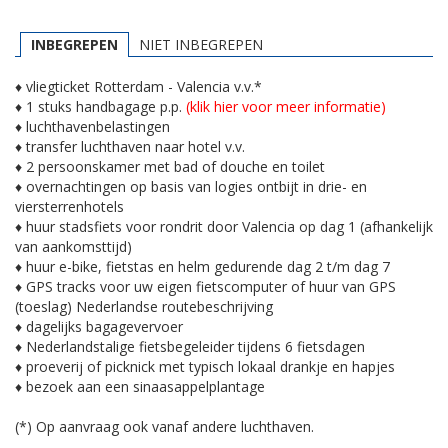
INBEGREPEN
NIET INBEGREPEN
♦ vliegticket Rotterdam - Valencia v.v.*
♦ 1 stuks handbagage p.p.
(klik hier voor meer informatie)
♦ luchthavenbelastingen
♦ transfer luchthaven naar hotel v.v.
♦ 2 persoonskamer met bad of douche en toilet
♦ overnachtingen op basis van logies ontbijt in drie- en
viersterrenhotels
♦ huur stadsfiets voor rondrit door Valencia op dag 1 (afhankelijk
van aankomsttijd)
♦ huur e-bike, fietstas en helm gedurende dag 2 t/m dag 7
♦ GPS tracks voor uw eigen fietscomputer of huur van GPS
(toeslag) Nederlandse routebeschrijving
♦ dagelijks bagagevervoer
♦ Nederlandstalige fietsbegeleider tijdens 6 fietsdagen
♦ proeverij of picknick met typisch lokaal drankje en hapjes
♦ bezoek aan een sinaasappelplantage
(*) Op aanvraag ook vanaf andere luchthaven.