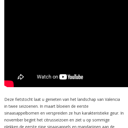
Deze fietstocht laat u genieten van het landschap van Valencia
in twee seizoenen. In maart bloeien de eerste
sinaasappelbomen en verspreiden ze hun karakteristieke geur. In
november begint het citrusseizoen en ziet u op sommige
plekken de eerste rijpe sinaasappels en mandarijnen aan de