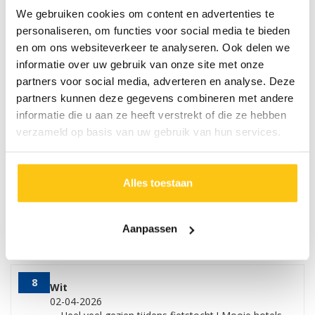
We gebruiken cookies om content en advertenties te
personaliseren, om functies voor social media te bieden
Wat Fitál klanten vinden van deze
en om ons websiteverkeer te analyseren. Ook delen we
reis:
informatie over uw gebruik van onze site met onze
8.3
(4 reviews)
Fietsvakantie Valencia Rijst en Rivier
partners voor social media, adverteren en analyse. Deze
partners kunnen deze gegevens combineren met andere
(groepsreis)
informatie die u aan ze heeft verstrekt of die ze hebben
Valencia, Spanje
verzameld op basis van uw gebruik van hun services.
Onderstaand een overzicht van deelnemers die naast een
cijfer ook een review hebben ingevuld.
Alles toestaan
9
Hoeven
02-04-2026
Met name reisgids Richard heeft ervoor gezorgd
Aanpassen
dat het een fantastische vakantie is geworden.
8
Wit
02-04-2026