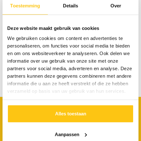
Toestemming
Details
Over
Ontdek de Zwitserse meren
Verblijf in middenklasse familiehotels
Inclusief bagageservice
Deze website maakt gebruik van cookies
Zürich
We gebruiken cookies om content en advertenties te
personaliseren, om functies voor social media te bieden
Prijs obv datum:
BEKIJK MEER INFO
en om ons websiteverkeer te analyseren. Ook delen we
20 september
informatie over uw gebruik van onze site met onze
partners voor social media, adverteren en analyse. Deze
partners kunnen deze gegevens combineren met andere
informatie die u aan ze heeft verstrekt of die ze hebben
1
verzameld op basis van uw gebruik van hun services.
Alles toestaan
Fitál vakanties
Van Hennaertweg 4
2952 CA Alblasserdam
Aanpassen