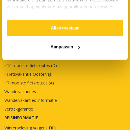
ONZE VAKANTIES
verzameld op basis van uw gebruik van hun services.
Fietsgroepsvakanties
• FietsBusvakantie
Alles toestaan
• FietsCruisevakantie
Fietsvakanties
Aanpassen
• Fietsvakantie Nederland
• Fietsvakantie Duitsland
• 10 mooiste fietsroutes (D)
• Fietsvakantie Oostenrijk
• 7 mooiste fietsroutes (A)
Wandelvakanties
Wandelvakanties Informatie
Vertrekgarantie
REISINFORMATIE
Winterbeleving volgens Fitál