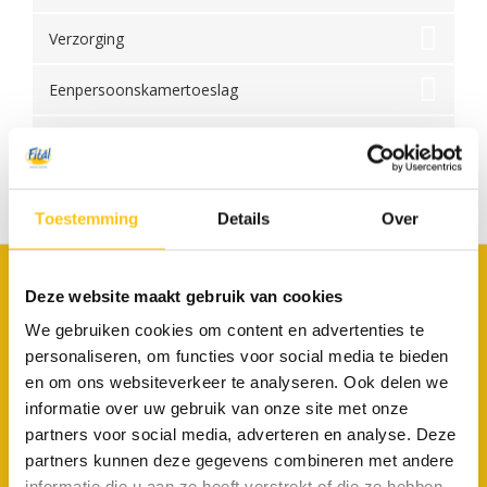
Verzorging
Eenpersoonskamertoeslag
Lands wijs, lands eer
Reis- en annuleringsverzekering
Toestemming
Details
Over
Deze website maakt gebruik van cookies
Fitál vakanties
We gebruiken cookies om content en advertenties te
Van Hennaertweg 4
personaliseren, om functies voor social media te bieden
2952 CA Alblasserdam
en om ons websiteverkeer te analyseren. Ook delen we
informatie over uw gebruik van onze site met onze
078 69 20 115
partners voor social media, adverteren en analyse. Deze
reserveringen@fital.nl
partners kunnen deze gegevens combineren met andere
informatie die u aan ze heeft verstrekt of die ze hebben