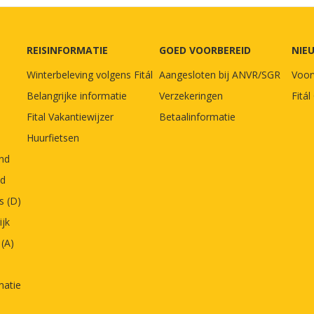
REISINFORMATIE
GOED VOORBEREID
NIE
Winterbeleving volgens Fitál
Aangesloten bij ANVR/SGR
Voor
Belangrijke informatie
Verzekeringen
Fitá
Fital Vakantiewijzer
Betaalinformatie
Huurfietsen
and
nd
s (D)
ijk
 (A)
matie