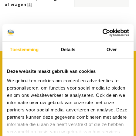
of vragen
Toestemming
Details
Over
Fitál vakanties
Deze website maakt gebruik van cookies
Van Hennaertweg 4
We gebruiken cookies om content en advertenties te
2952 CA Alblasserdam
personaliseren, om functies voor social media te bieden
en om ons websiteverkeer te analyseren. Ook delen we
078 69 20 115
informatie over uw gebruik van onze site met onze
reserveringen@fital.nl
partners voor social media, adverteren en analyse. Deze
partners kunnen deze gegevens combineren met andere
ONZE VAKANTIES
informatie die u aan ze heeft verstrekt of die ze hebben
verzameld op basis van uw gebruik van hun services.
Fietsgroepsvakanties