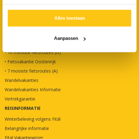
• FietsBusvakantie
• FietsCruisevakantie
Alles toestaan
Fietsvakanties
• Fietsvakantie Nederland
Aanpassen
• Fietsvakantie Duitsland
• 10 mooiste fietsroutes (D)
• Fietsvakantie Oostenrijk
• 7 mooiste fietsroutes (A)
Wandelvakanties
Wandelvakanties Informatie
Vertrekgarantie
REISINFORMATIE
Winterbeleving volgens Fitál
Belangrijke informatie
Fital Vakantiewijzer