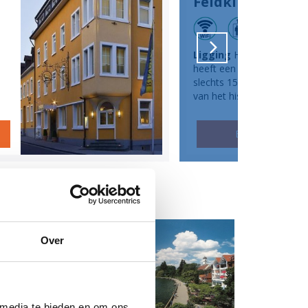
Feldkirch
Ligging
Het moderne ho
heeft een rustige ligging 
slechts 15 minuten lopen
van het his
BEKIJK HOTEL
Over
 media te bieden en om ons