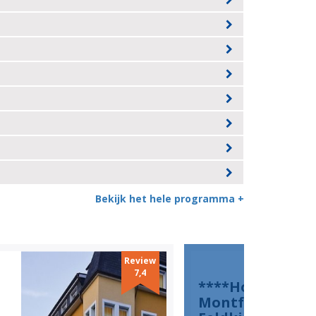
Bekijk het hele programma +
Review
7,4
****Hotel
Montfort in