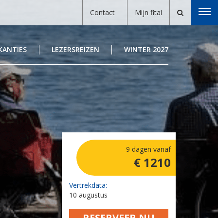
Contact
Mijn fital
KANTIES
LEZERSREIZEN
WINTER 2027
9 dagen vanaf
€ 1210
Vertrekdata:
10 augustus
RESERVEER NU