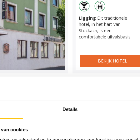
Ligging
Dit traditionele
hotel, in het hart van
Stockach, is een
comfortabele uitvalsbasis
BEKIJK HOTEL
Details
 van cookies
ent en advertenties te personaliseren, om functies voor social