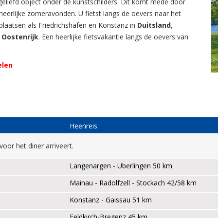
 geliefd object onder de kunstschilders. Dit komt mede door
eerlijke zomeravonden. U fietst langs de oevers naar het
laatsen als Friedrichshafen en Konstanz in
Duitsland
,
n
Oostenrijk
. Een heerlijke fietsvakantie langs de oevers van
elen
Heenreis
oor het diner arriveert.
Langenargen - Uberlingen 50 km
Mainau - Radolfzell - Stockach 42/58 km
Konstanz - Gaissau 51 km
Feldkirch-Bregenz 45 km