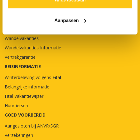
• Fietsvakantie Duitsland
• 10 mooiste fietsroutes (D)
• Fietsvakantie Oostenrijk
Aanpassen
• 7 mooiste fietsroutes (A)
Wandelvakanties
Wandelvakanties Informatie
Vertrekgarantie
REISINFORMATIE
Winterbeleving volgens Fitál
Belangrijke informatie
Fital Vakantiewijzer
Huurfietsen
GOED VOORBEREID
Aangesloten bij ANVR/SGR
Verzekeringen