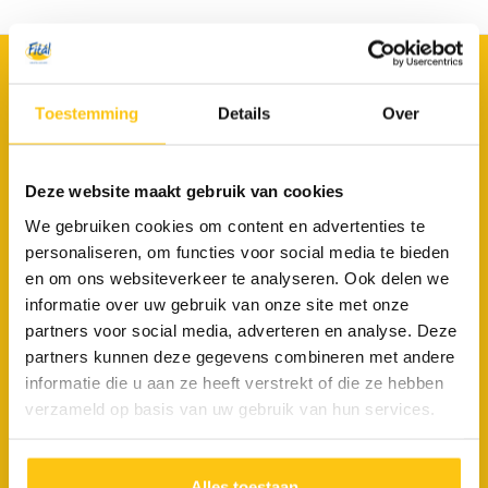
Fitál vakanties
Toestemming
Details
Over
Van Hennaertweg 4
2952 CA Alblasserdam
Deze website maakt gebruik van cookies
078 69 20 115
We gebruiken cookies om content en advertenties te
reserveringen@fital.nl
personaliseren, om functies voor social media te bieden
en om ons websiteverkeer te analyseren. Ook delen we
ONZE VAKANTIES
informatie over uw gebruik van onze site met onze
Fietsgroepsvakanties
partners voor social media, adverteren en analyse. Deze
partners kunnen deze gegevens combineren met andere
• FietsBusvakantie
informatie die u aan ze heeft verstrekt of die ze hebben
• FietsCruisevakantie
verzameld op basis van uw gebruik van hun services.
Fietsvakanties
• Fietsvakantie Nederland
Alles toestaan