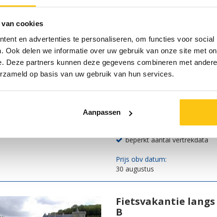
Prijs obv datum:
7 september
 van cookies
ent en advertenties te personaliseren, om functies voor social
. Ook delen we informatie over uw gebruik van onze site met on
Fietsvakantie Seda
e. Deze partners kunnen deze gegevens combineren met andere i
Maastricht
erzameld op basis van uw gebruik van hun services.
België,
fietsen vanuit Sedan naar Ma
verblijf in goede middenklass
Aanpassen
inclusief bagageservice
beperkt aantal vertrekdata
Prijs obv datum:
30 augustus
Fietsvakantie langs 
B