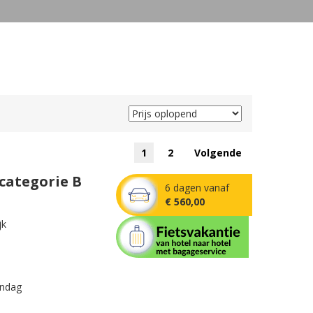
1
2
Volgende
 categorie B
6 dagen vanaf
€ 560,00
jk
ondag