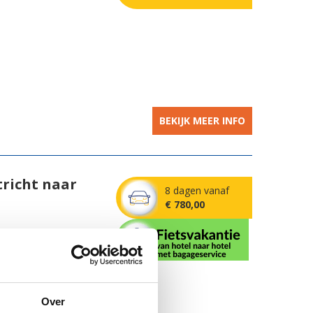
BEKIJK MEER INFO
richt naar
8 dagen vanaf
€ 780,00
ar Sedan
Over