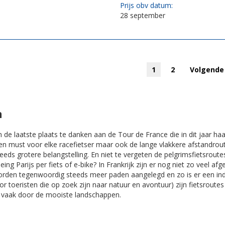
Prijs obv datum:
28 september
1
2
Volgende
n
 in de laatste plaats te danken aan de Tour de France die in dit jaar h
n must voor elke racefietser maar ook de lange vlakkere afstandrout
teeds grotere belangstelling. En niet te vergeten de pelgrimsfietsro
ng Parijs per fiets of e-bike? In Frankrijk zijn er nog niet zo veel af
worden tegenwoordig steeds meer paden aangelegd en zo is er een in
oor toeristen die op zoek zijn naar natuur en avontuur) zijn fietsroute
n vaak door de mooiste landschappen.