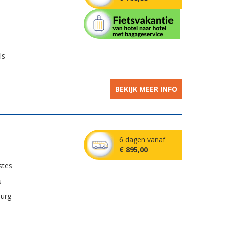
ls
BEKIJK MEER INFO
6 dagen vanaf
€ 895,00
stes
s
burg