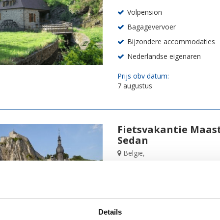
Volpension
Bagagevervoer
Bijzondere accommodaties
Nederlandse eigenaren
Prijs obv datum:
7 augustus
Fietsvakantie Maast
Sedan
België,
fietsen vanuit Maastricht na
keuze uit categorie A & B
inclusief bagageservice
Details
beperkt aantal vertrekdata