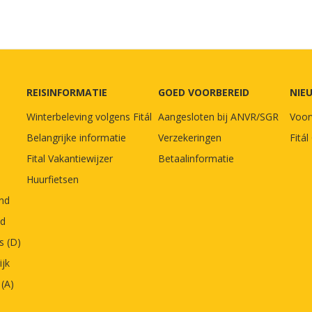
REISINFORMATIE
GOED VOORBEREID
NIE
Winterbeleving volgens Fitál
Aangesloten bij ANVR/SGR
Voor
Belangrijke informatie
Verzekeringen
Fitá
Fital Vakantiewijzer
Betaalinformatie
Huurfietsen
and
nd
s (D)
ijk
 (A)