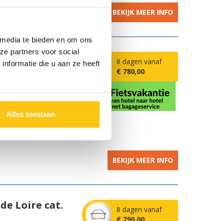
BEKIJK MEER INFO
 media te bieden en om ons
ze partners voor social
n naar
8 dagen vanaf
nformatie die u aan ze heeft
€ 780,00
astricht
e hotels
Alles toestaan
BEKIJK MEER INFO
de Loire cat.
8 dagen vanaf
€ 790,00