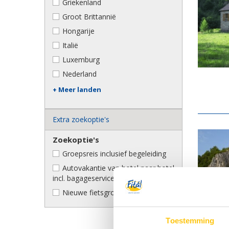
Griekenland
Groot Brittannië
Hongarije
Italië
Luxemburg
Nederland
+ Meer landen
Extra zoekoptie's
Zoekoptie's
Groepsreis inclusief begeleiding
Autovakantie van hotel naar hotel
incl. bagageservice
Nieuwe fietsgroepsvakanties
Toestemming