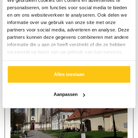
We gebruiken cookies om content en advertenties te
♦ logies en ontbijt
personaliseren, om functies voor social media te bieden
♦ toeristenbelasting
en om ons websiteverkeer te analyseren. Ook delen we
♦ uitvoerige Ned.talige routebeschrijving met kaarten (in pdf
informatie over uw gebruik van onze site met onze
format-niet geprint)
partners voor social media, adverteren en analyse. Deze
♦ fietsroutes per GPX
♦ bagagevervoer
partners kunnen deze gegevens combineren met andere
♦ reisbescheiden per e-mail
informatie die u aan ze heeft verstrekt of die ze hebben
♦ Nd. talige SOS service
verzameld op basis van uw gebruik van hun services.
Alles toestaan
Aanpassen