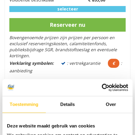
selecteer
Reserveer nu
Bovengenoemde prijzen zijn prijzen per persoon en
exclusief reserveringskosten, calamiteitenfonds,
publieksbijdrage SGR, brandstoftoeslag en eventuele
kortingen.
Verklaring symbolen:
: vertrekgarantie
€
:
aanbieding
Met meer personen of een andere datum op vakantie?
Vraag nu een offerte aan:
Offerte aanvragen
Toestemming
Details
Over
INBEGREPEN
NIET INBEGREPEN
Deze website maakt gebruik van cookies
♦ 2 persoonskamer douche/toilet