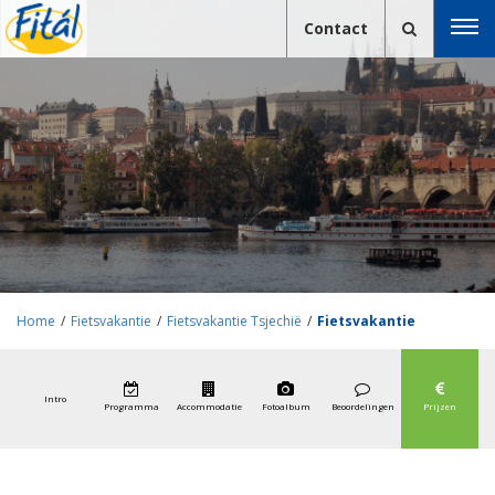
Contact
Home
/
Fietsvakantie
/
Fietsvakantie Tsjechië
/
Fietsvakantie
Elberadweg (van Vrchlabi naar Praag)
Intro
Programma
Accommodatie
Fotoalbum
Beoordelingen
Prijzen