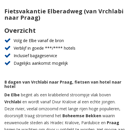
Fietsvakantie Elberadweg (van Vrchlabi
naar Praag)
Overzicht
Volg de Elbe vanaf de bron
Verblijf in goede ***/**** hotels
Inclusief bagageservice
Dagelijks aankomst mogelijk
8 dagen van Vrchlabi naar Praag, fietsen van hotel naar
hotel
De Elbe
begint als een krabbelend stroompje vlak boven
Vrchlabi
en wordt vanaf Dvur Kralove al een echte jongen.
Deze rivier, veelal omzoomd met lange rijen hoge populieren,
doorsnijdt traag stromend het
Boheemse Bekken
waarin
eeuwenoude steden als Hradec Kralove, Pardubice en
Praag
liggen te wachten om door u ontdekt te worden. Het mooie aan