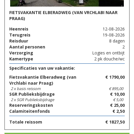
FIETSVAKANTIE ELBERADWEG (VAN VRCHLABI NAAR
PRAAG)
Heenreis
12-08-2026
Terugreis
19-08-2026
Reisduur
8 dagen
Aantal personen
2
Verzorging
Logies en ontbijt
Kamertype
2 pk douche/wc
Specificaties van uw vakantie:
Fietsvakantie Elberadweg (van
€
1790,00
Vrchlabi naar Praag)
2 x basis reissom
€
895,00
SGR Publieksbijdrage
€
10,00
2 x SGR Publieksbijdrage
€
5,00
Reserveringskosten
€
25,00
Calamiteitenfonds
€
2,50
Totale reissom
€
1827,50