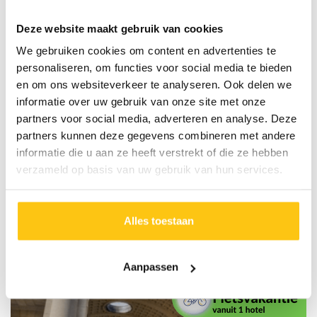
Fietsweekend Drenthe
Deze website maakt gebruik van cookies
Nederland,
We gebruiken cookies om content en advertenties te
drie grote natuurgebieden
personaliseren, om functies voor social media te bieden
en om ons websiteverkeer te analyseren. Ook delen we
eigen chalet of luxe tentlodges
informatie over uw gebruik van onze site met onze
fietsroutes
partners voor social media, adverteren en analyse. Deze
persoonlijke begeleiding
partners kunnen deze gegevens combineren met andere
informatie die u aan ze heeft verstrekt of die ze hebben
Prijs obv datum:
BEKIJK MEER INFO
verzameld op basis van uw gebruik van hun services.
4 september
Alles toestaan
4 dagen vanaf
€ 289,00
Aanpassen