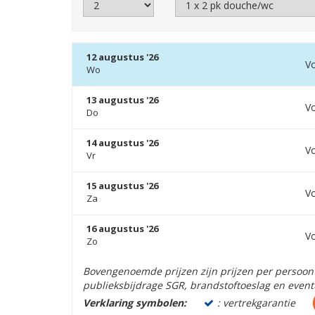
12 augustus '26
V
Wo
13 augustus '26
V
Do
14 augustus '26
V
Vr
15 augustus '26
V
Za
16 augustus '26
V
Zo
Bovengenoemde prijzen zijn prijzen per persoon 
publieksbijdrage SGR, brandstoftoeslag en event
Verklaring symbolen:
: vertrekgarantie