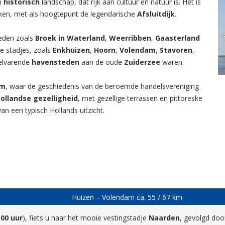
n
historisch
landschap, dat rijk aan cultuur en natuur is. Het is
kken, met als hoogtepunt de legendarische
Afsluitdijk
.
eden zoals
Broek in Waterland
,
Weerribben
,
Gaasterland
e stadjes, zoals
Enkhuizen
,
Hoorn
,
Volendam
,
Stavoren
,
welvarende
havensteden
aan de oude
Zuiderzee
waren.
am
, waar de geschiedenis van de beroemde handelsvereniging
ollandse gezelligheid
, met gezellige terrassen en pittoreske
an een typisch Hollands uitzicht.
Huizen – Volendam ca. 55 / 67 km
.00 uur
), fiets u naar het mooie vestingstadje
Naarden
, gevolgd doo