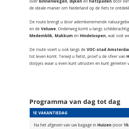
over
binnenwegen
,
dijken
en
fietspaden
door ee
de ideale manier om Nederland op de fiets te ontde
De route brengt u door adembenemende natuurgebi
en de
Veluwe
. Onderweg komt u langs schilderachtig
Medemblik
,
Makkum
en
Hindeloopen
, wat ooit 
De route voert u ook langs de
VOC-stad Amsterd
tot leven komt. Terwijl u fietst, proef u de sfeer van
H
dorpjes waar u even kunt uitrusten en kunt genieten v
Programma van dag tot dag
1E VAKANTIEDAG
Na het afgeven van uw bagage in
Huizen
(voor
10