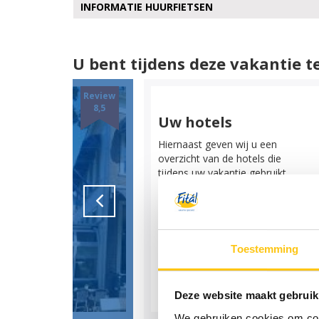
INFORMATIE HUURFIETSEN
U bent tijdens deze vakantie te
Review
8,5
Uw hotels
Hiernaast geven wij u een
overzicht van de hotels die
tijdens uw vakantie gebruikt
kunnen worden. D
Toestemming
BEKIJK HOTEL
Deze website maakt gebruik
We gebruiken cookies om cont