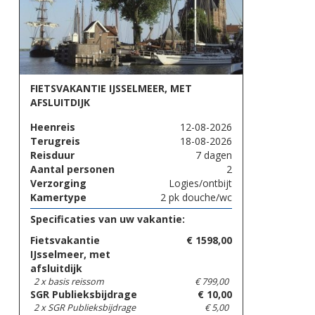
FIETSVAKANTIE IJSSELMEER, MET
AFSLUITDIJK
Heenreis
12-08-2026
Terugreis
18-08-2026
Reisduur
7 dagen
Aantal personen
2
Verzorging
Logies/ontbijt
Kamertype
2 pk douche/wc
Specificaties van uw vakantie:
Fietsvakantie
€
1598,00
IJsselmeer, met
afsluitdijk
2 x basis reissom
€
799,00
SGR Publieksbijdrage
€
10,00
2 x SGR Publieksbijdrage
€
5,00