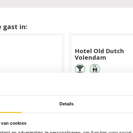
 gast in:
Hotel Old Dutch
Volendam
Ligging
Hotel Old Dutch ligt
direct aan de beroemde
haven van Volendam. Het
hotel beschikt
Details
BEKIJK HOTEL
 van cookies
ent en advertenties te personaliseren, om functies voor social