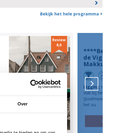
Bekijk het hele programma +
Review
8,0
****Beach Hote
de Vigilante in
Makkum
Ligging
Hotel Vigilante li
vlak bij het strand van het
IJsselmeer en de haven v
Over
het ou
BEKIJK HOTEL
 media te bieden en om ons