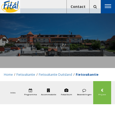
Contact
Home
/
Fietsvakantie
/
Fietsvakantie Duitsland
/
Fietsvakantie
Taubertal
Intro
Programma
Accommodatie
Fotoalbum
Beoordelingen
Prijzen