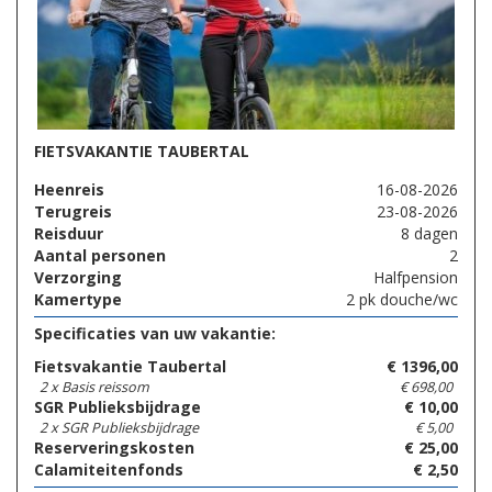
FIETSVAKANTIE TAUBERTAL
Heenreis
16-08-2026
Terugreis
23-08-2026
Reisduur
8 dagen
Aantal personen
2
Verzorging
Halfpension
Kamertype
2 pk douche/wc
Specificaties van uw vakantie:
Fietsvakantie Taubertal
€
1396,00
2 x Basis reissom
€
698,00
SGR Publieksbijdrage
€
10,00
2 x SGR Publieksbijdrage
€
5,00
Reserveringskosten
€
25,00
Calamiteitenfonds
€
2,50