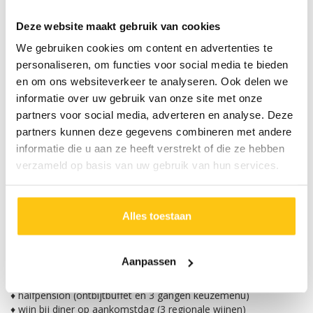
Zo
Voldoende beschikbaar
€
698,00
Deze website maakt gebruik van cookies
selecteer
We gebruiken cookies om content en advertenties te
personaliseren, om functies voor social media te bieden
Reserveer nu
en om ons websiteverkeer te analyseren. Ook delen we
informatie over uw gebruik van onze site met onze
Bovengenoemde prijzen zijn prijzen per persoon en
partners voor social media, adverteren en analyse. Deze
exclusief reserveringskosten, calamiteitenfonds,
partners kunnen deze gegevens combineren met andere
publieksbijdrage SGR, brandstoftoeslag en eventuele
kortingen.
informatie die u aan ze heeft verstrekt of die ze hebben
Verklaring symbolen:
: vertrekgarantie
€
:
verzameld op basis van uw gebruik van hun services.
aanbieding
Alles toestaan
INBEGREPEN
NIET INBEGREPEN
Aanpassen
♦ 2 persoonskamer met bad of douche en toilet
♦ halfpension (ontbijtbuffet en 3 gangen keuzemenu)
♦ wijn bij diner op aankomstdag (3 regionale wijnen)