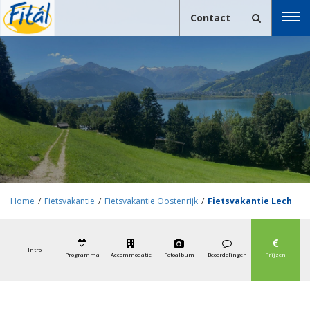
Contact
Home
/
Fietsvakantie
/
Fietsvakantie Oostenrijk
/
Fietsvakantie Lech
en Main
Intro
Programma
Accommodatie
Fotoalbum
Beoordelingen
Prijzen