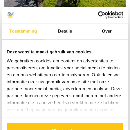
Toestemming
Details
Over
Wat Fitál klanten vinden van deze
Deze website maakt gebruik van cookies
8.5
reis:
(40 reviews)
We gebruiken cookies om content en advertenties te
Fietsvakantie Lech en Main
personaliseren, om functies voor social media te bieden
Tirol, Oostenrijk
en om ons websiteverkeer te analyseren. Ook delen we
informatie over uw gebruik van onze site met onze
Onderstaand een overzicht van deelnemers die naast een
partners voor social media, adverteren en analyse. Deze
cijfer ook een review hebben ingevuld.
partners kunnen deze gegevens combineren met andere
informatie die u aan ze heeft verstrekt of die ze hebben
9
Molema-Wubs
verzameld op basis van uw gebruik van hun services.
09-09-2025
Prachtige reis door het Lechtal en prachtig
onderkomen