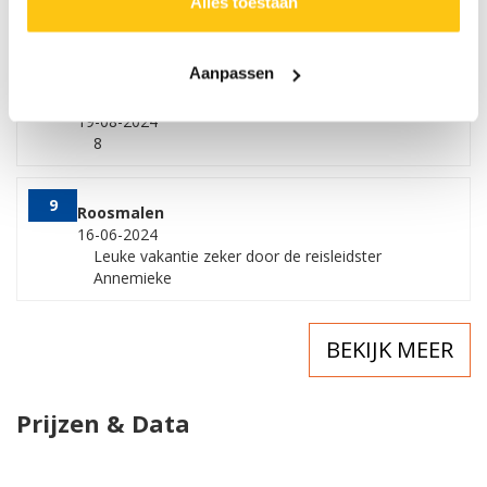
Alles toestaan
En fijne reisleidster Netty en de betrouwbare
chauffeur Wilco betrouw baar in woord en daad
Aanpassen
9
Vissers
19-08-2024
8
9
Roosmalen
16-06-2024
Leuke vakantie zeker door de reisleidster
Annemieke
BEKIJK MEER
Prijzen & Data