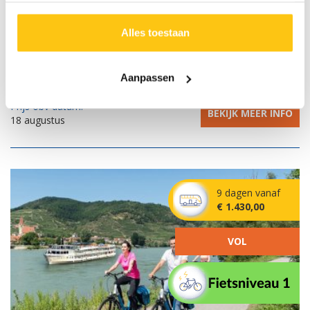
Het Zillertal
Alles toestaan
Fitál fietsbegeleiding
Hotelbeoordeling gem. 8,9
Aanpassen
Vrije dag
Prijs obv datum:
BEKIJK MEER INFO
18 augustus
9 dagen vanaf
€ 1.430,00
VOL