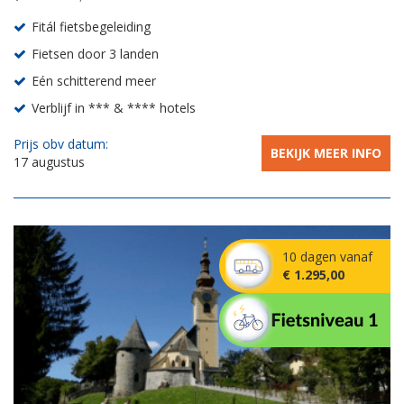
Fitál fietsbegeleiding
Fietsen door 3 landen
Eén schitterend meer
Verblijf in *** & **** hotels
Prijs obv datum:
BEKIJK MEER INFO
17 augustus
10 dagen vanaf
€ 1.295,00