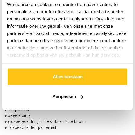
publieksbijdrage SGR, brandstoftoeslag en eventuele
We gebruiken cookies om content en advertenties te
kortingen.
personaliseren, om functies voor social media te bieden
Verklaring symbolen:
: vertrekgarantie
€
:
en om ons websiteverkeer te analyseren. Ook delen we
aanbieding
informatie over uw gebruik van onze site met onze
partners voor social media, adverteren en analyse. Deze
Met meer personen of een andere datum op vakantie?
Vraag nu een offerte aan:
partners kunnen deze gegevens combineren met andere
Offerte aanvragen
informatie die u aan ze heeft verstrekt of die ze hebben
verzameld op basis van uw gebruik van hun services.
INBEGREPEN
NIET INBEGREPEN
Alles toestaan
♦ reis per Comfort Class touringcar
♦ overtochten met Viking Line in 2 persoons binnenhut met
Aanpassen
douche/toilet
♦ 2 persoonskamer met douche en toilet
♦ halfpension
♦ begeleiding
♦ gidsbegeleiding in Helsinki en Stockholm
♦ reisbescheiden per email