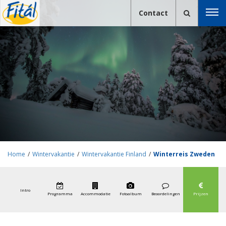
Contact
Home
/
Wintervakantie
/
Wintervakantie Finland
/
Winterreis Zweden
en Fins Lapland bij de Poolcirkel
Intro
Programma
Accommodatie
Fotoalbum
Beoordelingen
Prijzen