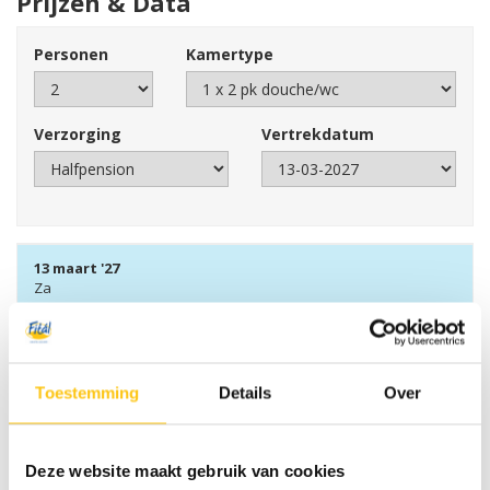
Prijzen & Data
Personen
Kamertype
Verzorging
Vertrekdatum
13 maart '27
Za
Ruim voldoende beschikbaar
€
2295,00
geselecteerd
Toestemming
Details
Over
Reserveer nu
Bovengenoemde prijzen zijn prijzen per persoon en
exclusief reserveringskosten, calamiteitenfonds,
Deze website maakt gebruik van cookies