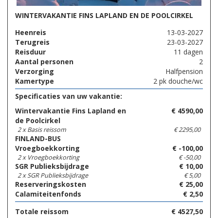
WINTERVAKANTIE FINS LAPLAND EN DE POOLCIRKEL
Heenreis
13-03-2027
Terugreis
23-03-2027
Reisduur
11 dagen
Aantal personen
2
Verzorging
Halfpension
Kamertype
2 pk douche/wc
Specificaties van uw vakantie:
Wintervakantie Fins Lapland en
€
4590,00
de Poolcirkel
2 x Basis reissom
€
2295,00
FINLAND-BUS
Vroegboekkorting
€
-100,00
2 x Vroegboekkorting
€
-50,00
SGR Publieksbijdrage
€
10,00
2 x SGR Publieksbijdrage
€
5,00
Reserveringskosten
€
25,00
Calamiteitenfonds
€
2,50
Totale reissom
€
4527,50