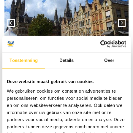
Toestemming
Details
Over
Deze website maakt gebruik van cookies
Wat Fitál klanten vinden van deze
reis:
We gebruiken cookies om content en advertenties te
personaliseren, om functies voor social media te bieden
Van deze nieuwe of vernieuwde reis hebben wij nog geen
en om ons websiteverkeer te analyseren. Ook delen we
beoordeling en/of review ontvangen.
informatie over uw gebruik van onze site met onze
partners voor social media, adverteren en analyse. Deze
partners kunnen deze gegevens combineren met andere