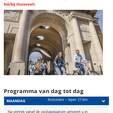
hierbij thuisvoelt.
Programma van dag tot dag
Roeselare – Ieper 27 km
MAANDAG
Na vertrek vanaf de opstapplaatsen arriveert u in