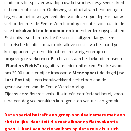
eindeloos fietsplezier waarbij u uw fietsroutes desgewenst kunt
uitbreiden of inkorten. Onderweg komt u tal van herinneringen
tegen aan het bewogen verleden van deze regio. Ieper is nauw
verbonden met de Eerste Wereldoorlog en dat is voelbaar in de
vele
indrukwekkende monumenten
en herdenkingsplaatsen.
Er zijn diverse thematische fietsroutes uitgezet langs deze
historische locaties, maar ook talloze routes via het handige
knooppuntensysteem, ideaal om in uw eigen tempo de
omgeving te verkennen. Een bezoek aan het bekende museum
“Flanders Fields”
mag uiteraard niet ontbreken. En elke avond
om 20.00 uur is er bij de imposante
Menenpoort
de dagelijkse
Last Post
bij – een indrukwekkend eerbetoon aan de
gesneuvelden van de Eerste Wereldoorlog.
Tijdens deze fietsreis verblijft u in één comfortabel hotel, zodat
u na een dag vol indrukken kunt genieten van rust en gemak.
Deze special betreft een groep van deelnemers met een
christelijke identiteit die met elkaar op fietsvakantie
gaan. U bent van harte welkom op deze reis als u zich