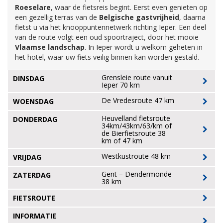
Roeselare
, waar de fietsreis begint. Eerst even genieten op
een gezellig terras van de
Belgische gastvrijheid
, daarna
fietst u via het knooppuntennetwerk richting Ieper. Een deel
van de route volgt een oud spoortraject, door het mooie
Vlaamse landschap
. In Ieper wordt u welkom geheten in
het hotel, waar uw fiets veilig binnen kan worden gestald.
Grensleie route vanuit
DINSDAG
Ieper 70 km
De Vredesroute 47 km
WOENSDAG
Heuvelland fietsroute
DONDERDAG
34km/43km/63/km of
de Bierfietsroute 38
km of 47 km
Westkustroute 48 km
VRIJDAG
Gent – Dendermonde
ZATERDAG
38 km
FIETSROUTE
INFORMATIE