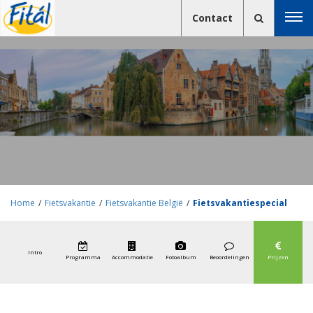
Contact
Home
/
Fietsvakantie
/
Fietsvakantie België
/
Fietsvakantiespecial
Ieper
Intro
Programma
Accommodatie
Fotoalbum
Beoordelingen
Prijzen