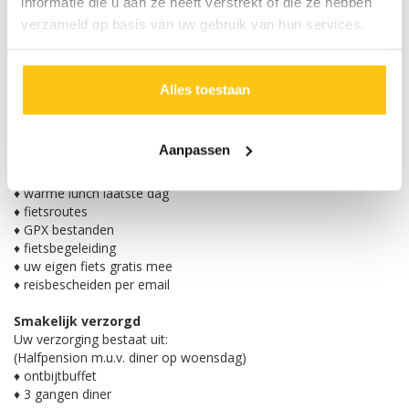
informatie die u aan ze heeft verstrekt of die ze hebben
verzameld op basis van uw gebruik van hun services.
Prijzen & Data
Alles toestaan
INBEGREPEN
NIET INBEGREPEN
♦ reis per Comfort Class fietsbus
Aanpassen
♦ 2 persoonskamer met douche en toilet
♦ halfpension (m.u.v. diner op woensdag)
♦ warme lunch laatste dag
♦ fietsroutes
♦ GPX bestanden
♦ fietsbegeleiding
♦ uw eigen fiets gratis mee
♦ reisbescheiden per email
Smakelijk verzorgd
Uw verzorging bestaat uit:
(Halfpension m.u.v. diner op woensdag)
♦ ontbijtbuffet
♦ 3 gangen diner