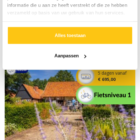
Hotel met zwembad
informatie die u aan ze heeft verstrekt of die ze hebben
Gezellig autovrij stadje
verzameld op basis van uw gebruik van hun services.
Mooie parken
Prijs obv datum:
Alles toestaan
BEKIJK MEER INFO
10 augustus
Aanpassen
5 dagen vanaf
€ 695,00