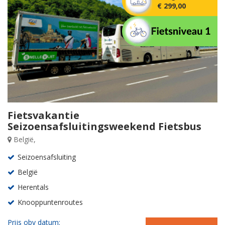
€ 299,00
Fietsvakantie
Seizoensafsluitingsweekend Fietsbus
België,
Seizoensafsluiting
België
Herentals
Knooppuntenroutes
Prijs obv datum: